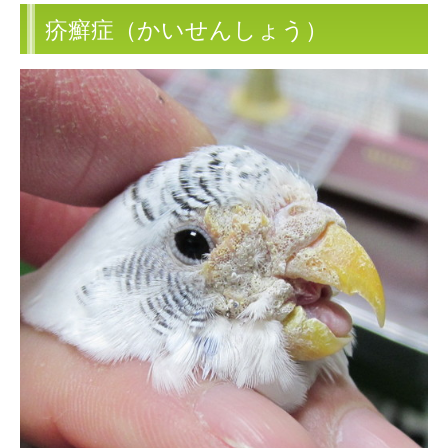
疥癬症（かいせんしょう）