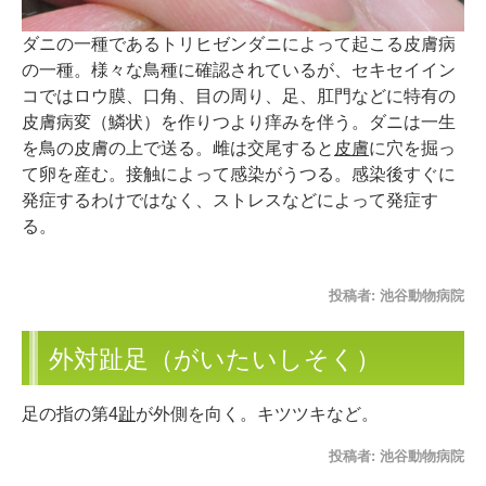
ダニの一種であるトリヒゼンダニによって起こる皮膚病
の一種。様々な鳥種に確認されているが、セキセイイン
コではロウ膜、口角、目の周り、足、肛門などに特有の
皮膚病変（鱗状）を作りつより痒みを伴う。ダニは一生
を鳥の皮膚の上で送る。雌は交尾すると
皮膚
に穴を掘っ
て卵を産む。接触によって感染がうつる。感染後すぐに
発症するわけではなく、ストレスなどによって発症す
る。
投稿者:
池谷動物病院
外対趾足（がいたいしそく）
足の指の第4
趾
が外側を向く。キツツキなど。
投稿者:
池谷動物病院