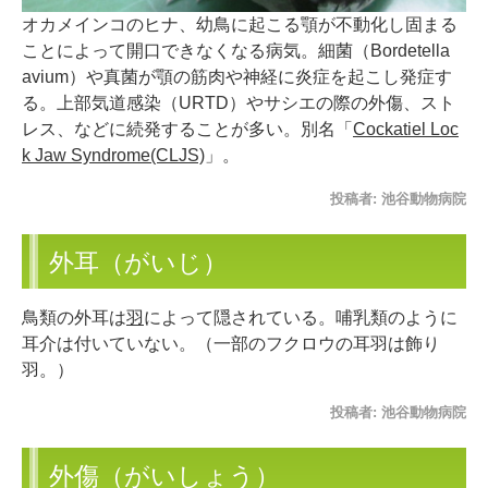
オカメインコのヒナ、幼鳥に起こる顎が不動化し固まる
ことによって開口できなくなる病気。細菌（Bordetella
avium）や真菌が顎の筋肉や神経に炎症を起こし発症す
る。上部気道感染（URTD）やサシエの際の外傷、スト
レス、などに続発することが多い。別名「
Cockatiel Loc
k Jaw Syndrome(CLJS)
」。
投稿者:
池谷動物病院
外耳（がいじ）
鳥類の外耳は
羽
によって隠されている。哺乳類のように
耳介は付いていない。（一部のフクロウの耳羽は飾り
羽。）
投稿者:
池谷動物病院
外傷（がいしょう）