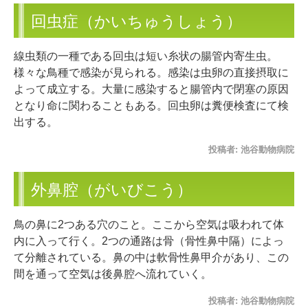
回虫症（かいちゅうしょう）
線虫類の一種である回虫は短い糸状の腸管内寄生虫。
様々な鳥種で感染が見られる。感染は虫卵の直接摂取に
よって成立する。大量に感染すると腸管内で閉塞の原因
となり命に関わることもある。回虫卵は糞便検査にて検
出する。
投稿者:
池谷動物病院
外鼻腔（がいびこう）
鳥の鼻に2つある穴のこと。ここから空気は吸われて体
内に入って行く。2つの通路は骨（骨性鼻中隔）によっ
て分離されている。鼻の中は軟骨性鼻甲介があり、この
間を通って空気は後鼻腔へ流れていく。
投稿者:
池谷動物病院