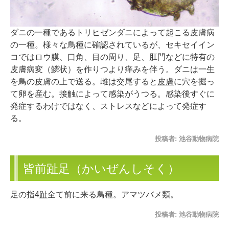
ダニの一種であるトリヒゼンダニによって起こる皮膚病
の一種。様々な鳥種に確認されているが、セキセイイン
コではロウ膜、口角、目の周り、足、肛門などに特有の
皮膚病変（鱗状）を作りつより痒みを伴う。ダニは一生
を鳥の皮膚の上で送る。雌は交尾すると
皮膚
に穴を掘っ
て卵を産む。接触によって感染がうつる。感染後すぐに
発症するわけではなく、ストレスなどによって発症す
る。
投稿者:
池谷動物病院
皆前趾足（かいぜんしそく）
足の指4
趾
全て前に来る鳥種。アマツバメ類。
投稿者:
池谷動物病院