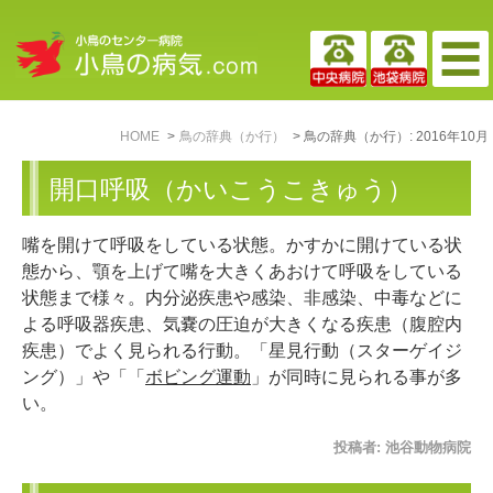
HOME
鳥の辞典（か行）
鳥の辞典（か行）: 2016年10月
開口呼吸（かいこうこきゅう）
嘴を開けて呼吸をしている状態。かすかに開けている状
態から、顎を上げて嘴を大きくあおけて呼吸をしている
状態まで様々。内分泌疾患や感染、非感染、中毒などに
よる呼吸器疾患、気嚢の圧迫が大きくなる疾患（腹腔内
疾患）でよく見られる行動。「星見行動（スターゲイジ
ング）」や「「
ボビング運動
」が同時に見られる事が多
い。
投稿者:
池谷動物病院