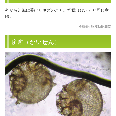
外から組織に受けたキズのこと。怪我（けが）と同じ意
味。
投稿者:
池谷動物病院
疥癬（かいせん）