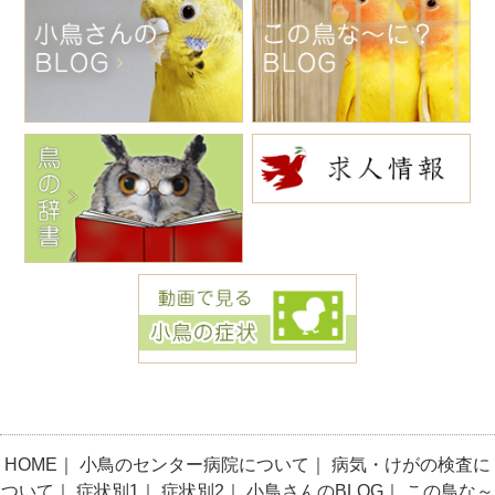
HOME
｜
小鳥のセンター病院について
｜
病気・けがの検査に
ついて
｜
症状別1
｜
症状別2
｜
小鳥さんのBLOG
｜
この鳥な～