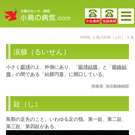
HOME
鳥の辞典（ら行）
る
涙腺（るいせん）
小さく
眼球
の上、外側にあり、「
眼球結膜
」と「
眼瞼結
膜
」の間である「結膜円蓋」に開口している。
投稿者:
池谷動物病院
趾（し）
鳥類の足先のこと。いわゆる足の指。第一趾、第二趾、
第三趾、第四趾がある。