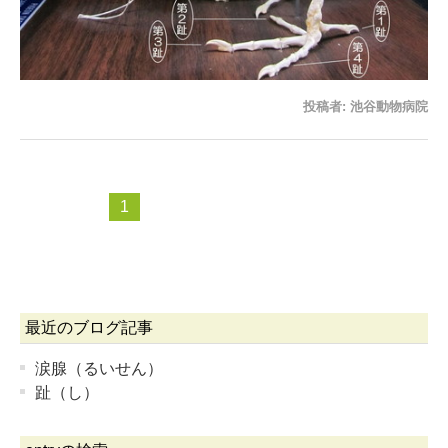
投稿者:
池谷動物病院
1
最近のブログ記事
涙腺（るいせん）
趾（し）