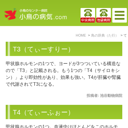
HOME
鳥の辞典（た行）
て
T3（てぃーすりー）
甲状腺ホルモンの1つで、ヨードが3つついている構造な
ので「T3」と記載される。もう1つの「T4（サイロキシ
ン）」より即効性があり、効果も強い。T4が肝臓や腎臓
で代謝されてT3になる。
投稿者:
池谷動物病院
T4（てぃーふぉー）
甲状腺ホルモンの1つ。血液中はほとんどをこのホルモ