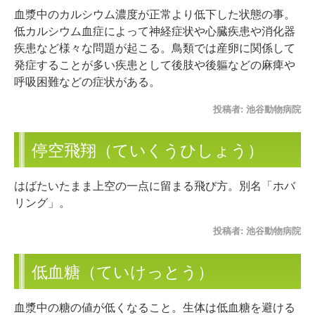
血漿中のカルシウム濃度が正常より低下した状態の事。
低カルシウム血症によって神経症状や心臓疾患や消化器
疾患など様々な問題が起こる。鳥類では産卵に関係して
発症することが多い疾患として後肢や後軀などの麻痺や
呼吸困難などの症状がある。
投稿者:
池谷動物病院
停空飛翔（ていくうひしょう）
はばたいたまま上空の一点に留まる飛び方。別名「ホバ
リング」。
投稿者:
池谷動物病院
低血糖（ていけっとう）
血漿中の糖の値が低くなること。生体は低血糖を避ける