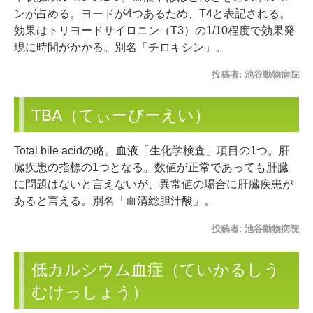
ンが占める。ヨードが4つあるため、T4と表記される。
効果はトリヨードサイロニン（T3）の1/10程度で効果発
現に時間がかかる。別名「チロキシン」。
投稿者:
池谷動物病院
TBA（てぃーびーえい）
Total bile acidの略。血液「生化学検査」項目の1つ。肝
臓疾患の指標の1つとなる。数値が正常であっても肝臓
に問題はないと言えないが、異常値の場合に肝臓疾患が
あると言える。別名「血清総胆汁酸」。
投稿者:
池谷動物病院
低カルシウム血症（ていかるしう
むけっしょう）