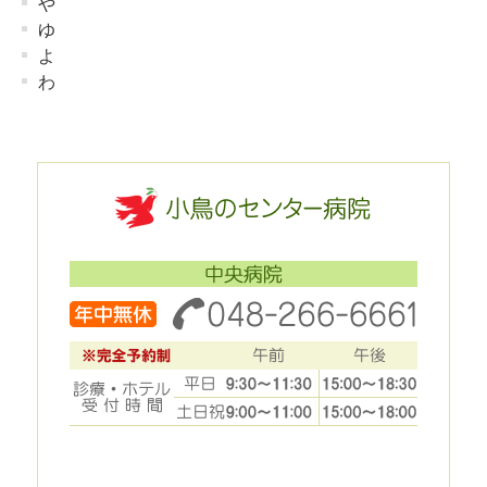
や
ゆ
よ
わ