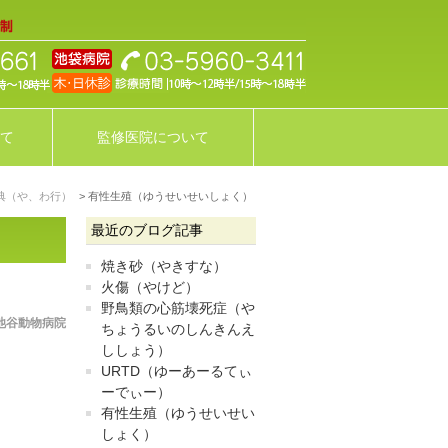
て
監修医院について
典（や、わ行）
有性生殖（ゆうせいせいしょく）
最近のブログ記事
焼き砂（やきすな）
火傷（やけど）
野鳥類の心筋壊死症（や
池谷動物病院
ちょうるいのしんきんえ
ししょう）
URTD（ゆーあーるてぃ
ーでぃー）
有性生殖（ゆうせいせい
しょく）