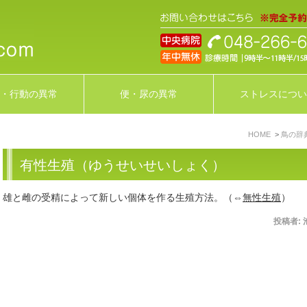
・行動の異常
便・尿の異常
ストレスについ
HOME
鳥の辞
有性生殖（ゆうせいせいしょく）
雄と雌の受精によって新しい個体を作る生殖方法。（⇔
無性生殖
）
投稿者: