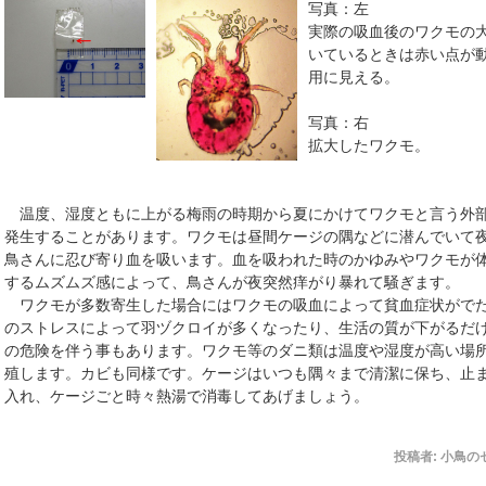
写真：左
実際の吸血後のワクモの
いているときは赤い点が
用に見える。
写真：右
拡大したワクモ。
温度、湿度ともに上がる梅雨の時期から夏にかけてワクモと言う外
発生することがあります。ワクモは昼間ケージの隅などに潜んでいて
鳥さんに忍び寄り血を吸います。血を吸われた時のかゆみやワクモが
するムズムズ感によって、鳥さんが夜突然痒がり暴れて騒ぎます。
ワクモが多数寄生した場合にはワクモの吸血によって貧血症状がで
のストレスによって羽ヅクロイが多くなったり、生活の質が下がるだ
の危険を伴う事もあります。ワクモ等のダニ類は温度や湿度が高い場
殖します。カビも同様です。ケージはいつも隅々まで清潔に保ち、止
入れ、ケージごと時々熱湯で消毒してあげましょう。
投稿者:
小鳥の