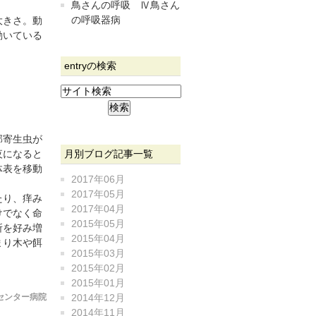
鳥さんの呼吸 Ⅳ鳥さん
の呼吸器病
大きさ。動
動いている
entryの検索
部寄生虫が
月別ブログ記事一覧
夜になると
体表を移動
2017年06月
2017年05月
たり、痒み
2017年04月
けでなく命
2015年05月
所を好み増
2015年04月
まり木や餌
2015年03月
2015年02月
2015年01月
センター病院
2014年12月
2014年11月